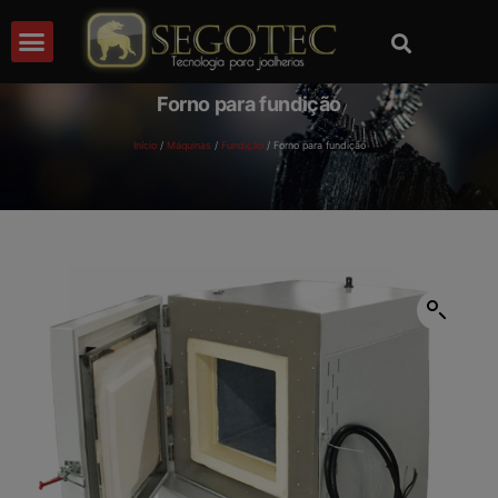
Forno para fundição
Início
/
Máquinas
/
Fundição
/ Forno para fundição