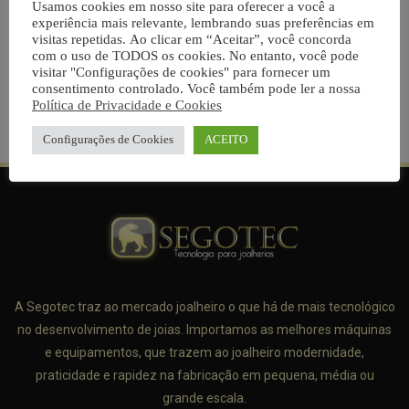
Usamos cookies em nosso site para oferecer a você a
experiência mais relevante, lembrando suas preferências em
Solda Laser SL – 60 /
Solda Pro Laser
visitas repetidas. Ao clicar em “Aceitar”, você concorda
100
EASY
com o uso de TODOS os cookies. No entanto, você pode
visitar "Configurações de cookies" para fornecer um
consentimento controlado. Você também pode ler a nossa
Leia mais
Leia mais
Política de Privacidade e Cookies
Configurações de Cookies
ACEITO
A Segotec traz ao mercado joalheiro o que há de mais tecnológico
no desenvolvimento de joias. Importamos as melhores máquinas
e equipamentos, que trazem ao joalheiro modernidade,
praticidade e rapidez na fabricação em pequena, média ou
grande escala.