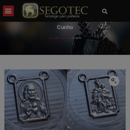
Cunho
Início
/
Acessórios
/ Cunho